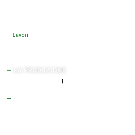
Azienda
Produzione
Lavori
Documentazione
Contatti
LA PRODUZIONE
Calcestruzzo
Aggregati
CONTATTI
Sede
Impianti
Via Cossali n.45 -
Via Misericordia -
24050 Ghisalba
24068 Seriate